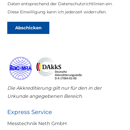
e
Daten entsprechend der Datenschutzrichtlinien ein.
n
s
Diese Einwilligung kann ich jederzeit widerrufen.
c
h
u
Abschicken
t
z
*
Die Akkreditierung gilt nur für den in der
Urkunde angegebenen Bereich.
Express Service
Messtechnik Neth GmbH