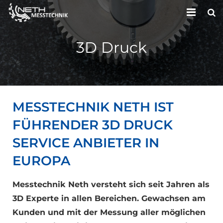
HOME
3D Druck
UNTERNEHMEN
LEISTUNGEN
MESSTECHNIK NETH IST
KONTAKT
FÜHRENDER 3D DRUCK
SERVICE ANBIETER IN
EUROPA
Messtechnik Neth versteht sich seit Jahren als
3D Experte in allen Bereichen. Gewachsen am
Kunden und mit der Messung aller möglichen