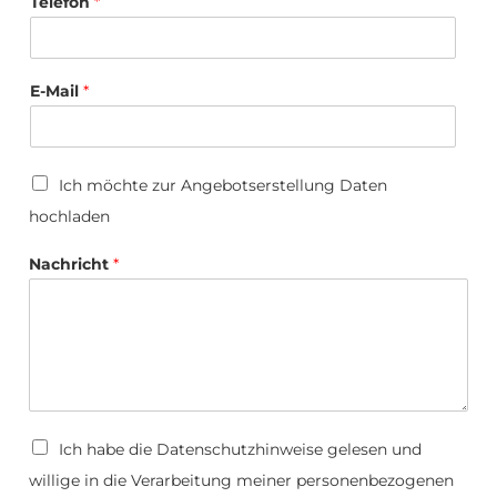
Telefon
*
E-Mail
*
U
Ich möchte zur Angebotserstellung Daten
p
hochladen
l
o
E
a
Nachricht
*
-
d
M
a
i
l
/
*
D
Ich habe die
Datenschutzhinweise
gelesen und
a
willige in die Verarbeitung meiner personenbezogenen
t