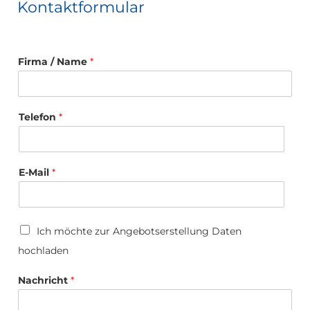
Kontaktformular
Firma / Name
*
Telefon
*
E-Mail
*
U
Ich möchte zur Angebotserstellung Daten
p
hochladen
l
o
F
a
Nachricht
*
i
d
r