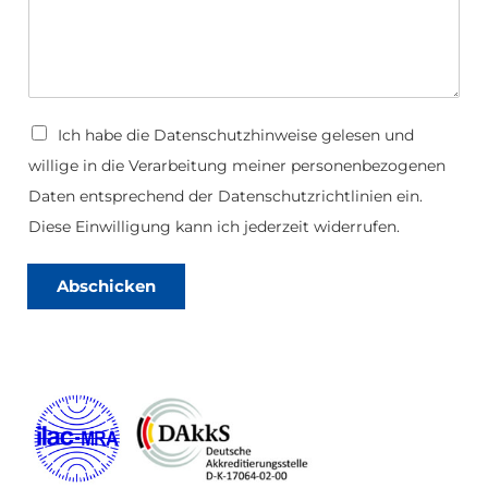
m
a
*
N
a
c
h
D
Ich habe die
Datenschutzhinweise
gelesen und
r
a
i
willige in die Verarbeitung meiner personenbezogenen
t
c
e
Daten entsprechend der Datenschutzrichtlinien ein.
h
n
t
s
Diese Einwilligung kann ich jederzeit widerrufen.
c
h
u
Abschicken
t
z
*