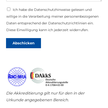
D
Ich habe die
Datenschutzhinweise
gelesen und
a
willige in die Verarbeitung meiner personenbezogenen
t
e
Daten entsprechend der Datenschutzrichtlinien ein.
n
s
Diese Einwilligung kann ich jederzeit widerrufen.
c
h
u
Abschicken
t
z
*
Die Akkreditierung gilt nur für den in der
Urkunde angegebenen Bereich.