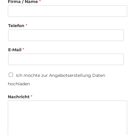
Firma / Name
*
T
Telefon
*
e
l
e
f
o
E-Mail
*
n
N
a
m
U
Ich möchte zur Angebotserstellung Daten
e
p
N
hochladen
l
a
o
c
a
Nachricht
*
h
d
r
i
c
h
t