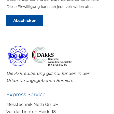
n
a
s
Diese Einwilligung kann ich jederzeit widerrufen.
c
c
h
h
r
u
Abschicken
i
t
c
z
h
*
t
Die Akkreditierung gilt nur für den in der
Urkunde angegebenen Bereich.
Express Service
Messtechnik Neth GmbH
Vor der Lichten Heide 18