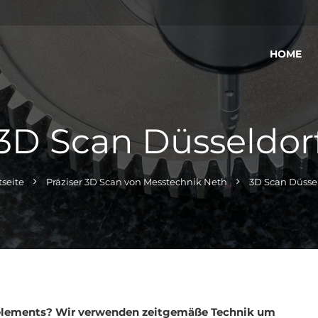
HOME
3D Scan Düsseldor
tseite
Präziser 3D Scan von Messtechnik Neth
3D Scan Düsse
elements? Wir verwenden zeitgemäße Technik um