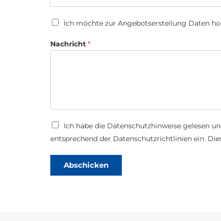
U
Ich möchte zur Angebotserstellung Daten h
p
l
Nachricht
*
o
a
d
*
D
Ich habe die
Datenschutzhinweise
gelesen un
U
a
p
entsprechend der Datenschutzrichtlinien ein. Dies
t
l
e
o
n
a
Abschicken
s
d
c
T
h
e
u
l
t
e
z
f
*