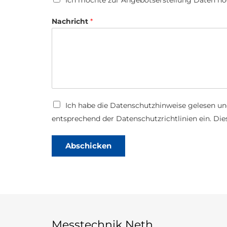
p
l
Nachricht
*
o
a
d
*
D
Ich habe die
Datenschutzhinweise
gelesen un
*
a
F
entsprechend der Datenschutzrichtlinien ein. Dies
t
i
e
r
n
m
Abschicken
s
a
c
h
u
t
z
*
Messtechnik Neth