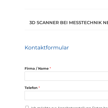
3D SCANNER BEI MESSTECHNIK N
Kontaktformular
Firma / Name
*
Telefon
*
U
Ich möchte zur Angebotserstellung Daten h