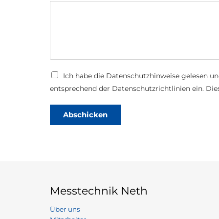
a
t
d
e
n
s
c
h
u
t
D
Ich habe die
Datenschutzhinweise
gelesen un
z
a
U
entsprechend der Datenschutzrichtlinien ein. Dies
t
p
e
l
n
o
Abschicken
s
a
c
d
h
*
u
t
z
*
Messtechnik Neth
Über uns