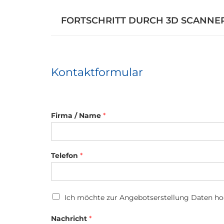
FORTSCHRITT DURCH 3D SCANNE
Kontaktformular
Firma / Name
*
Telefon
*
U
Ich möchte zur Angebotserstellung Daten h
p
l
D
Nachricht
*
o
a