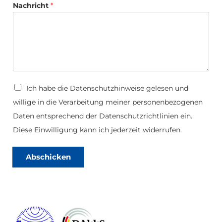
F
a
Nachricht
*
i
d
r
m
a
*
T
e
l
e
D
Ich habe die
Datenschutzhinweise
gelesen und
f
a
o
willige in die Verarbeitung meiner personenbezogenen
t
n
e
Daten entsprechend der Datenschutzrichtlinien ein.
n
s
Diese Einwilligung kann ich jederzeit widerrufen.
c
h
u
Abschicken
t
z
*