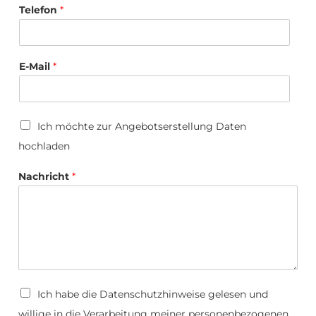
Telefon
*
E-Mail
*
U
U
Ich möchte zur Angebotserstellung Daten
p
p
l
hochladen
l
o
o
a
a
Nachricht
*
d
d
*
/
D
Ich habe die
Datenschutzhinweise
gelesen und
a
willige in die Verarbeitung meiner personenbezogenen
t