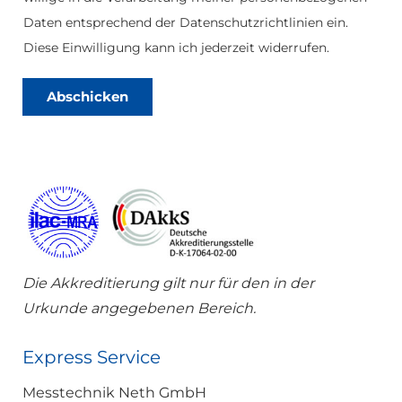
e
Daten entsprechend der Datenschutzrichtlinien ein.
n
s
Diese Einwilligung kann ich jederzeit widerrufen.
c
h
u
Abschicken
t
z
*
Die Akkreditierung gilt nur für den in der
Urkunde angegebenen Bereich.
Express Service
Messtechnik Neth GmbH