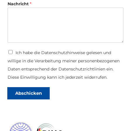
N
a
Nachricht
*
a
d
m
e
*
D
a
t
e
n
D
Ich habe die
Datenschutzhinweise
gelesen und
s
a
c
willige in die Verarbeitung meiner personenbezogenen
t
h
e
Daten entsprechend der Datenschutzrichtlinien ein.
u
n
t
s
Diese Einwilligung kann ich jederzeit widerrufen.
z
c
h
u
Abschicken
t
z
*