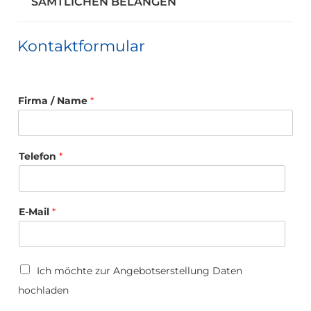
SÄMTLICHEN BELANGEN
Kontaktformular
Firma / Name
*
Telefon
*
E-Mail
*
U
Ich möchte zur Angebotserstellung Daten
p
hochladen
l
o