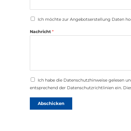
U
Ich möchte zur Angebotserstellung Daten h
p
l
Nachricht
*
o
a
d
*
D
Ich habe die
Datenschutzhinweise
gelesen un
T
a
e
entsprechend der Datenschutzrichtlinien ein. Dies
t
l
e
e
n
f
Abschicken
s
o
c
n
h
T
u
e
t
l