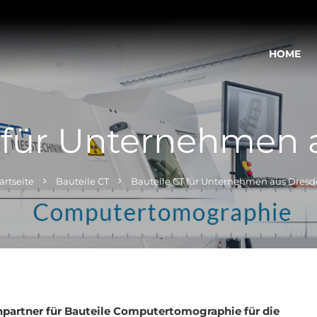
HOME
T für Unternehmen 
artseite
Bauteile CT
Bauteile CT für Unternehmen aus Dres
chpartner für Bauteile Computertomographie für die