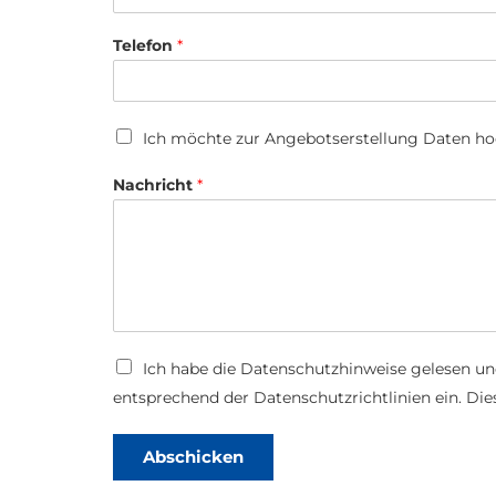
Telefon
*
U
Ich möchte zur Angebotserstellung Daten h
p
l
Nachricht
*
o
a
d
T
D
Ich habe die
Datenschutzhinweise
gelesen un
e
a
l
entsprechend der Datenschutzrichtlinien ein. Dies
t
e
e
f
n
o
Abschicken
s
n
c
E