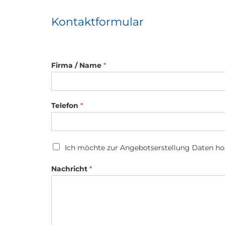
Kontaktformular
Firma / Name
*
*
Telefon
*
*
*
E
-
U
M
Ich möchte zur Angebotserstellung Daten h
p
a
l
i
Nachricht
*
o
l
a
d