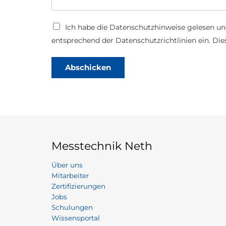
D
Ich habe die
Datenschutzhinweise
gelesen un
a
entsprechend der Datenschutzrichtlinien ein. Dies
t
e
n
Abschicken
s
c
h
u
t
z
*
Messtechnik Neth
Über uns
Mitarbeiter
Zertifizierungen
Jobs
Schulungen
Wissensportal