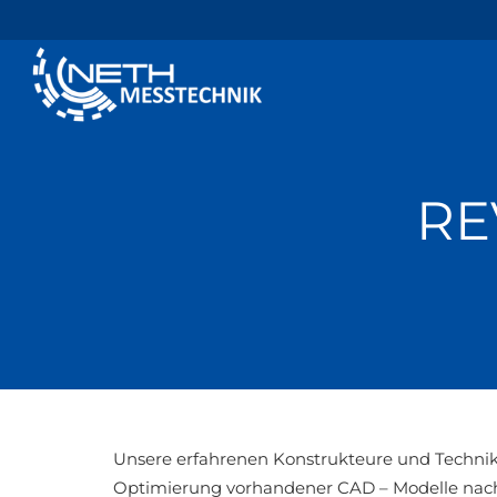
RE
Unsere erfahrenen Konstrukteure und Technik
Optimierung vorhandener CAD – Modelle nach 