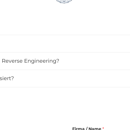
h Reverse Engineering?
siert?
Firma / Name
*