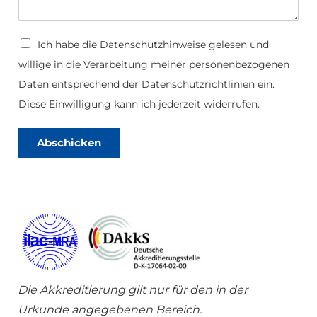
*
D
Ich habe die
Datenschutzhinweise
gelesen und
a
willige in die Verarbeitung meiner personenbezogenen
t
e
Daten entsprechend der Datenschutzrichtlinien ein.
n
s
Diese Einwilligung kann ich jederzeit widerrufen.
c
h
u
Abschicken
t
z
*
Die Akkreditierung gilt nur für den in der
Urkunde angegebenen Bereich.