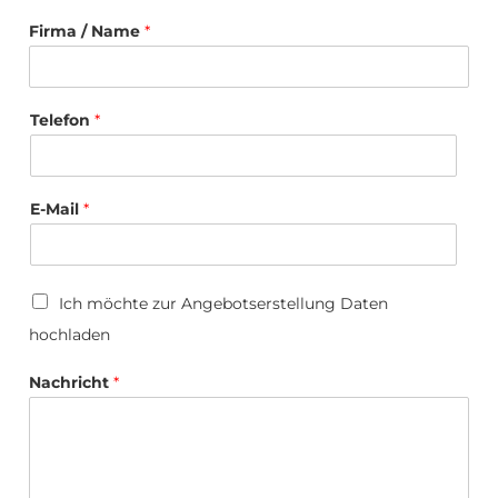
Firma / Name
*
Telefon
*
E-Mail
*
U
Ich möchte zur Angebotserstellung Daten
p
hochladen
l
o
E
a
Nachricht
*
-
d
M
a
i
l
*