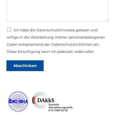
D
Ich habe die
Datenschutzhinweise
gelesen und
a
willige in die Verarbeitung meiner personenbezogenen
t
e
Daten entsprechend der Datenschutzrichtlinien ein.
n
s
Diese Einwilligung kann ich jederzeit widerrufen.
c
h
u
Abschicken
t
z
*