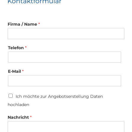
Kontaktformular
Firma / Name
*
T
Telefon
*
e
l
e
f
o
E-Mail
*
n
U
p
l
U
Ich möchte zur Angebotserstellung Daten
o
p
a
hochladen
l
d
o
*
a
Nachricht
*
d