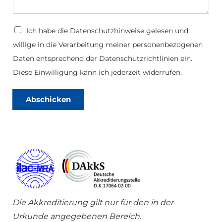
U
D
Ich habe die
Datenschutzhinweise
gelesen und
p
a
l
willige in die Verarbeitung meiner personenbezogenen
t
o
e
Daten entsprechend der Datenschutzrichtlinien ein.
a
n
d
s
Diese Einwilligung kann ich jederzeit widerrufen.
*
c
N
h
a
u
Abschicken
m
t
e
z
*
Die Akkreditierung gilt nur für den in der
Urkunde angegebenen Bereich.