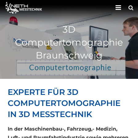
HOME
3D
UNTERNEHMEN
Computertomographie
LEISTUNGEN
Braunschweig
KONTAKT
EXPERTE FÜR 3D
COMPUTERTOMOGRAPHIE
IN 3D MESSTECHNIK
In der Maschinenbau-, Fahrzeug,- Medizin,
Luft- und Raumfahrtindustrie sowie mehreren