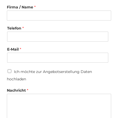
Firma / Name
*
Telefon
*
E-Mail
*
U
Ich möchte zur Angebotserstellung Daten
p
hochladen
l
o
a
Nachricht
*
d