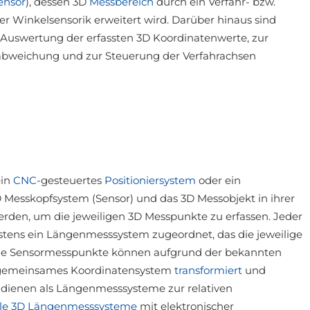
ensor
), dessen 3D
Messbereich
durch ein Verfahr- bzw.
r Winkelsensorik erweitert wird. Darüber hinaus sind
Auswertung der erfassten 3D Koordinatenwerte, zur
abweichung und zur Steuerung der Verfahrachsen
ein
CNC
-gesteuertes
Positioniersystem
oder ein
 Messkopfsystem (Sensor) und das 3D Messobjekt in ihrer
rden, um die jeweiligen 3D Messpunkte zu erfassen. Jeder
estens ein Längenmesssystem zugeordnet, das die jeweilige
zelne Sensormesspunkte können aufgrund der bekannten
ein gemeinsames Koordinatensystem
transformiert
und
 dienen als Längenmesssysteme zur relativen
le 3D Längenmesssysteme
mit elektronischer