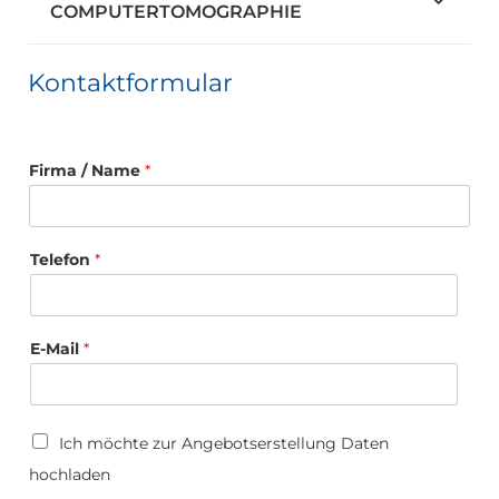
COMPUTERTOMOGRAPHIE
Kontaktformular
D
Firma / Name
*
a
t
e
n
s
Telefon
*
c
h
u
t
E-Mail
*
z
U
p
l
U
o
Ich möchte zur Angebotserstellung Daten
p
a
hochladen
l
d
o