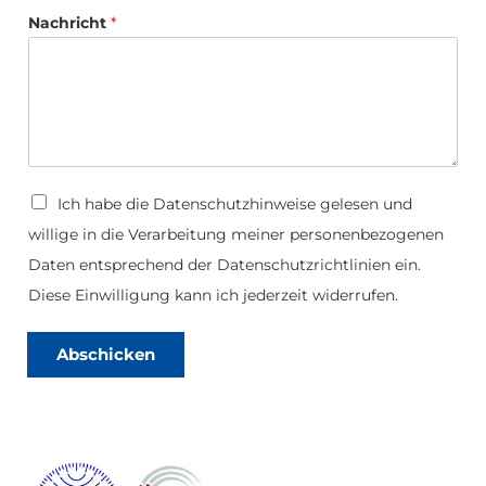
E
a
-
Nachricht
*
d
M
a
i
l
D
Ich habe die
Datenschutzhinweise
gelesen und
a
willige in die Verarbeitung meiner personenbezogenen
t
e
Daten entsprechend der Datenschutzrichtlinien ein.
n
s
Diese Einwilligung kann ich jederzeit widerrufen.
c
h
u
Abschicken
t
z
*