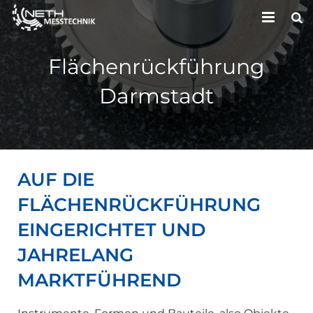
HOME
Flächenrückführung
UNTERNEHMEN
Darmstadt
LEISTUNGEN
KONTAKT
AUF DIE
FLÄCHENRÜCKFÜHRUNG
EINGERICHTET UND
JAHRELANG
MARKTFÜHREND