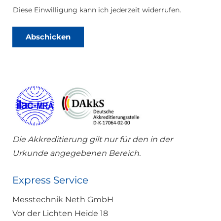
n
s
Diese Einwilligung kann ich jederzeit widerrufen.
c
h
u
Abschicken
t
z
*
Die Akkreditierung gilt nur für den in der
Urkunde angegebenen Bereich.
Express Service
Messtechnik Neth GmbH
Vor der Lichten Heide 18