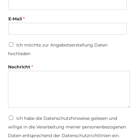
i
r
m
a
E-Mail
*
D
a
t
e
U
Ich möchte zur Angebotserstellung Daten
i
p
hochladen
l
o
a
Nachricht
*
d
D
Ich habe die
Datenschutzhinweise
gelesen und
a
willige in die Verarbeitung meiner personenbezogenen
t
e
Daten entsprechend der Datenschutzrichtlinien ein.