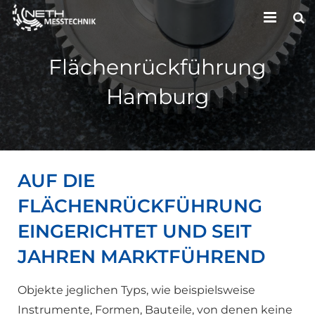
HOME
Flächenrückführung
UNTERNEHMEN
Hamburg
LEISTUNGEN
KONTAKT
AUF DIE
FLÄCHENRÜCKFÜHRUNG
EINGERICHTET UND SEIT
JAHREN MARKTFÜHREND
Objekte jeglichen Typs, wie beispielsweise
Instrumente, Formen, Bauteile, von denen keine