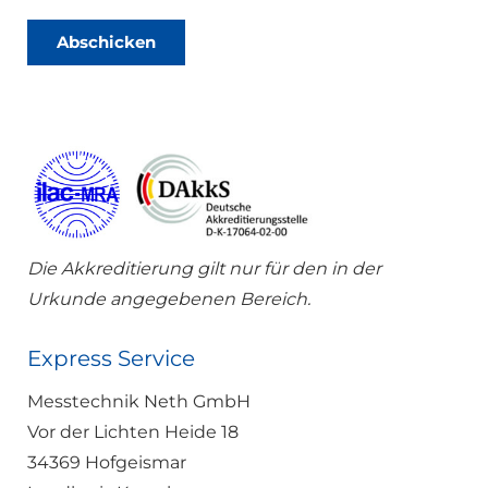
c
u
h
t
u
Abschicken
z
t
z
*
Die Akkreditierung gilt nur für den in der
Urkunde angegebenen Bereich.
Express Service
Messtechnik Neth GmbH
Vor der Lichten Heide 18
34369 Hofgeismar