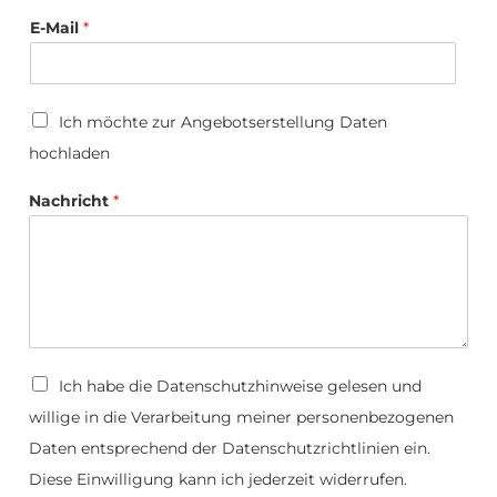
E-Mail
*
U
Ich möchte zur Angebotserstellung Daten
p
hochladen
l
o
*
a
Nachricht
*
T
d
e
l
e
f
o
n
D
a
D
Ich habe die
Datenschutzhinweise
gelesen und
t
a
e
willige in die Verarbeitung meiner personenbezogenen
t
n
e
Daten entsprechend der Datenschutzrichtlinien ein.
s
n
c
s
Diese Einwilligung kann ich jederzeit widerrufen.
h