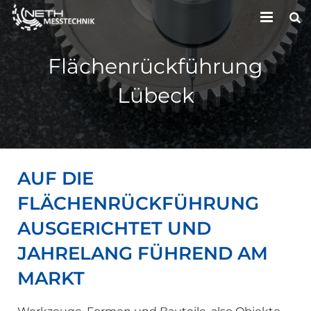
HOME
Flächenrückführung
UNTERNEHMEN
Lübeck
LEISTUNGEN
KONTAKT
AUF DIE
FLÄCHENRÜCKFÜHRUNG
AUSGERICHTET UND
JAHRELANG FÜHREND AM
MARKT