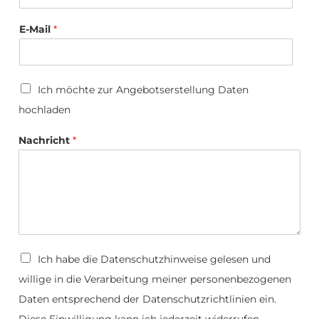
E-Mail
*
U
Ich möchte zur Angebotserstellung Daten
p
hochladen
l
o
U
a
Nachricht
*
p
d
l
o
a
d
h
o
c
h
D
Ich habe die
Datenschutzhinweise
gelesen und
l
a
a
willige in die Verarbeitung meiner personenbezogenen
t
d
e
Daten entsprechend der Datenschutzrichtlinien ein.
e
n
n
s
Diese Einwilligung kann ich jederzeit widerrufen.