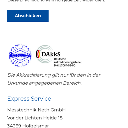
T
c
e
h
l
u
Abschicken
e
t
f
z
o
*
n
Die Akkreditierung gilt nur für den in der
Urkunde angegebenen Bereich.
Express Service
Messtechnik Neth GmbH
Vor der Lichten Heide 18
34369 Hofgeismar