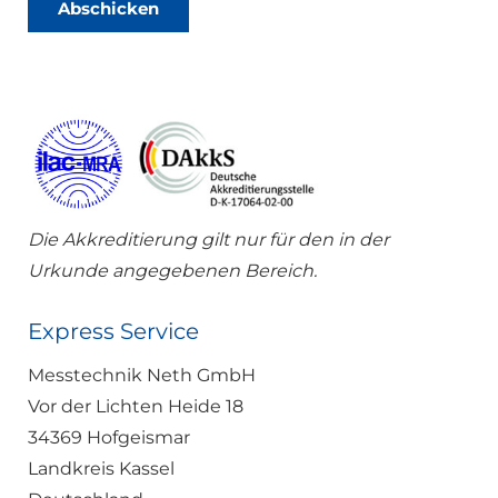
u
Abschicken
r
t
i
z
c
*
h
t
Die Akkreditierung gilt nur für den in der
Urkunde angegebenen Bereich.
Express Service
Messtechnik Neth GmbH
Vor der Lichten Heide 18
34369 Hofgeismar
Landkreis Kassel