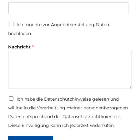
U
Ich möchte zur Angebotserstellung Daten
p
hochladen
l
o
D
a
Nachricht
*
a
d
t
e
i
N
a
c
h
r
D
Ich habe die
Datenschutzhinweise
gelesen und
i
a
c
willige in die Verarbeitung meiner personenbezogenen
t
h
e
Daten entsprechend der Datenschutzrichtlinien ein.
t
n
N
s
Diese Einwilligung kann ich jederzeit widerrufen.
a
c
c
h
h