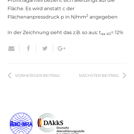
Profiltraganteil bezieht sich allerdings auf die
Fläche. Es wird anstatt c der
2
Flächenanpressdruck p in N/mm
angegeben
In der Zeichnung sieht das z.B. so aus: t
= 12%
aa 40
VORHERIGER BEITRAG
NÄCHSTER BEITRAG