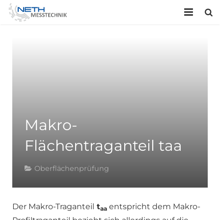
HOME
UNTERNEHMEN
LEISTUNGEN
KONTAKT
Makro-
Flächentraganteil taa
Oberflächenprüfung
Der Makro-Traganteil
t
entspricht dem Makro-
aa