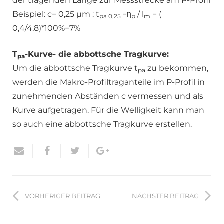
der tragenden Länge zur Messstrecke am P-Profil
Beispiel: c= 0,25 µm : t
=η
/ l
= (
pa 0,25
p
m
0,4/4,8)*100%=7%
T
-Kurve- die abbottsche Tragkurve:
pa
Um die abbottsche Tragkurve t
zu bekommen,
pa
werden die Makro-Profiltraganteile im P-Profil in
zunehmenden Abständen c vermessen und als
Kurve aufgetragen. Für die Welligkeit kann man
so auch eine abbottsche Tragkurve erstellen.
VORHERIGER BEITRAG
NÄCHSTER BEITRAG