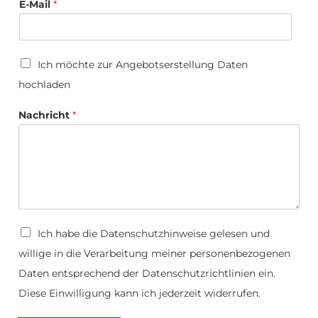
E-Mail
*
/
U
Ich möchte zur Angebotserstellung Daten
*
p
F
hochladen
l
i
o
r
a
Nachricht
*
m
d
a
D
Ich habe die
Datenschutzhinweise
gelesen und
a
willige in die Verarbeitung meiner personenbezogenen
t
e
Daten entsprechend der Datenschutzrichtlinien ein.
n
s
Diese Einwilligung kann ich jederzeit widerrufen.
c