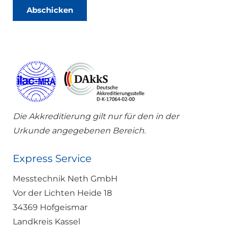
h
u
Abschicken
t
z
*
Die Akkreditierung gilt nur für den in der
Urkunde angegebenen Bereich.
Express Service
Messtechnik Neth GmbH
Vor der Lichten Heide 18
34369 Hofgeismar
Landkreis Kassel